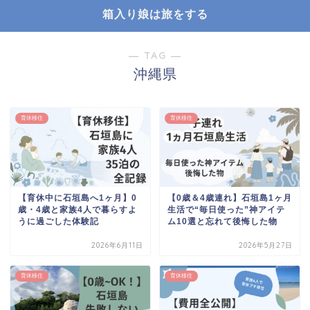
箱入り娘は旅をする
― TAG ―
沖縄県
育休移住
育休移住
【育休中に石垣島へ1ヶ月】0
【0歳＆4歳連れ】石垣島1ヶ月
歳・4歳と家族4人で暮らすよ
生活で“毎日使った”神アイテ
うに過ごした体験記
ム10選と忘れて後悔した物
2026年6月11日
2026年5月27日
育休移住
育休移住