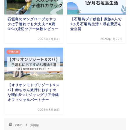
石垣島のマングローブカヤッ
【石垣島プチ移住】家族4人で
クは子連れでも大丈夫？0歳
1ヵ月石垣島生活！滞在費用を
OKの貸切ツアー体験レビュー
全公開
2026年4月14日
2026年1月27日
子連れ旅
【オリオンモトブリゾート&ス
パ】赤ちゃん旅行におすすめ
な理由5つ！ジャングリア沖縄
オフィシャルパートナー
2023年3月16日
HOME
沖縄県