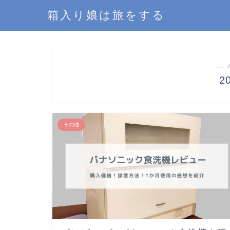
箱入り娘は旅をする
― 
2
その他