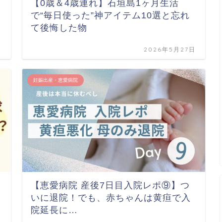
【0歳＆4歳連れ】石垣島1ヶ月生活
で“毎日使った”神アイテム10選と忘れ
て後悔した物
日
2026年5月27日
妊娠出産・恵愛病院
【恵愛病院 産後7日目入院レポ⑨】つ
いに退院！でも、赤ちゃんは黄疸で入
院延長に…