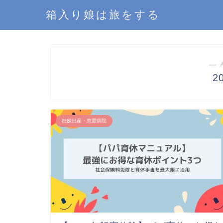
箱入り娘は旅をする
― 
2
妊娠出産・恵愛病院