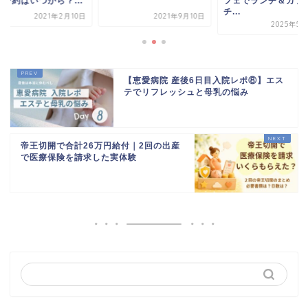
娩予約はいつから？...
フェでランチ＆カフ
チ...
2021年2月10日
2021年9月10日
2025年5月
【恵愛病院 産後6日目入院レポ⑧】エス
テでリフレッシュと母乳の悩み
帝王切開で合計26万円給付｜2回の出産
で医療保険を請求した実体験