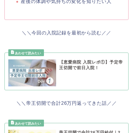
産後の体調や気持ちの変化を知りたい人
＼＼今回の入院記録を最初から読む／／
【恵愛病院 入院レポ①】予定帝
王切開で前日入院！
＼＼帝王切開で合計26万円返ってきた話／／
帝王切開で合計26万円給付｜2