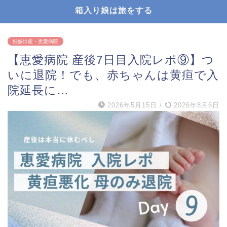
箱入り娘は旅をする
妊娠出産・恵愛病院
【恵愛病院 産後7日目入院レポ⑨】つ
いに退院！でも、赤ちゃんは黄疸で入
院延長に…
2026年5月15日
/
2026年8月6日