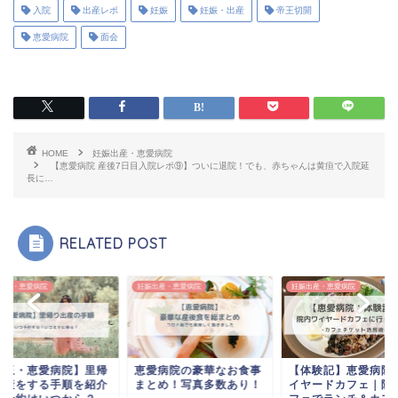
入院
出産レポ
妊娠
妊娠・出産
帝王切開
恵愛病院
面会
HOME
妊娠出産・恵愛病院
【恵愛病院 産後7日目入院レポ⑨】ついに退院！でも、赤ちゃんは黄疸で入院延
長に…
RELATED POST
出産・恵愛病院
妊娠出産・恵愛病院
妊娠出産・恵愛病院
埼玉・恵愛病院】里帰
恵愛病院の豪華なお食事
【体験記】恵愛病院
出産をする手順を紹介
まとめ！写真多数あり！
イヤードカフェ｜院