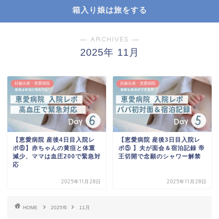
箱入り娘は旅をする
― ARCHIVES ―
2025年 11月
妊娠出産・恵愛病院
妊娠出産・恵愛病院
【恵愛病院 産後4日目入院レ
【恵愛病院 産後3日目入院レ
ポ⑥】赤ちゃんの黄疸と体重
ポ⑤ 】夫が面会＆宿泊記録 帝
減少、ママは血圧200で緊急対
王切開で念願のシャワー解禁
応
2025年11月28日
2025年11月28日
HOME
2025年
11月