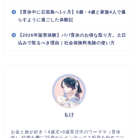
【育休中に石垣島へ1ヶ月】0歳・4歳と家族4人で暮
らすように過ごした体験記
【2026年版実体験】パパ育休のお得な取り方。土日
込みで取るべき理由｜社会保険料免除の使い方
もけ
お金と旅が好き！4歳児+0歳育児中のワーママ（育休
中） 結婚を機に25歳からインデックス投資を始めコツ