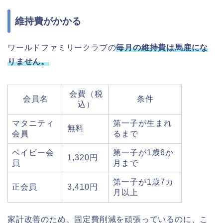
維持費がかかる
ワールドファミリークラブの
毎月の維持費は馬鹿にな
りません。
会費（税
会員名
条件
込）
マタニティ
第一子が生まれ
無料
会員
るまで
ベイビー会
第一子が1歳6か
1,320円
員
月まで
第一子が1歳7カ
正会員
3,410円
月以上
家計改善のため、固定費削減を頑張っているのに、こ