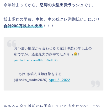
今年始まってから、
怒涛の大型出費ラッシュ
です。
博士課程の学費、車検、車の残クレ満期払い…により
合計200万以上の支出
！！！
お小遣い帳歴から合わせると家計簿歴20年以上の
私ですが、過去最大の赤字で吐きそう
ｹﾞｰ
pic.twitter.com/PId86eUS0c
— もけ @箱入り娘は旅をする
(@hako_moke2020)
April 8, 2022
もちろん全て以前から予定していた支出なので、この