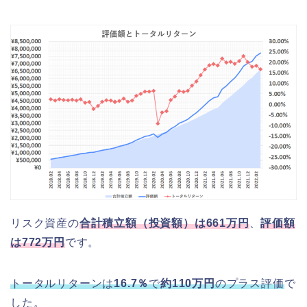
リスク資産の
合計積立額（投資額）は661万円
、
評価額
は772万円
です。
トータルリターンは
16.7
％
で
約110
万円
のプラス評価
で
した。