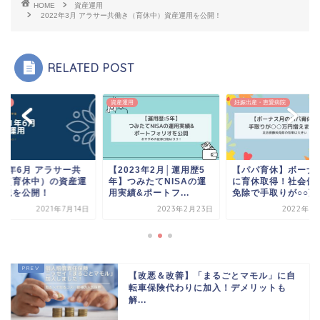
HOME
資産運用
2022年3月 アラサー共働き（育休中）資産運用を公開！
RELATED POST
運用
資産運用
妊娠出産・恵愛病院
21年6月 アラサー共
【2023年2月│運用歴5
【パパ育休】ボーナ
き（育休中）の資産運
年】つみたてNISAの運
に育休取得！社会保
状況を公開！
用実績&ポートフ...
免除で手取りが○○万円
2021年7月14日
2023年2月23日
2022年2
【改悪＆改善】「まるごとマモル」に自
転車保険代わりに加入！デメリットも
解...