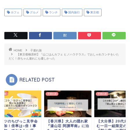
カフェ
グルメ
ランチ
国内旅行
東京都
HOME
子連れ旅
【東京都檜原村】『山ごはんカフェ ヒノハラテラス』でおしゃれランチをいた
だく！赤ちゃん連れにも優しかった
RELATED POST
れ旅
子連れ旅
子連れ旅
マツのちびっこ見学会
【香川県】大人の隠れ家
【大分県】20代夫婦
参加！倍率は○倍！事
『湯山荘 阿讃琴南』に泊
む一日一組限定の民