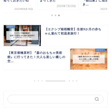
に知っておきたい応
まってきた
『朝山家』に宿泊し
.
き...
2020年7月20日
2024年8月14日
2023年1
【エクシブ箱根離宮】生後9か月の赤ち
ゃん連れて初温泉旅行！
【東京都檜原村】『森のおもちゃ美術
館』に行ってきた！大人も楽しい癒しの
空...