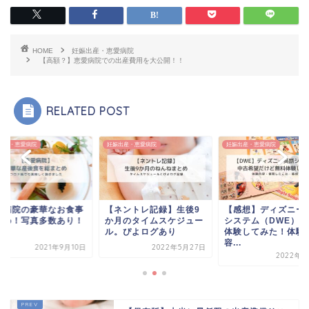
HOME
妊娠出産・恵愛病院
【高額？】恵愛病院での出産費用を大公開！！
RELATED POST
出産・恵愛病院
妊娠出産・恵愛病院
妊娠出産・恵愛病院
愛病院の豪華なお食事
【ネントレ記録】生後9
【感想】ディズニー
とめ！写真多数あり！
か月のタイムスケジュー
システム（DWE）無
ル。ぴよログあり
体験してみた！体験
容...
2021年9月10日
2022年5月27日
2022年6