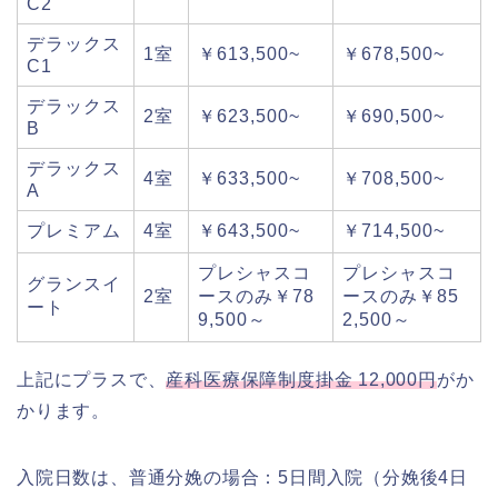
C2
デラックス
1室
￥613,500~
￥678,500~
C1
デラックス
2室
￥623,500~
￥690,500~
B
デラックス
4室
￥633,500~
￥708,500~
A
プレミアム
4室
￥643,500~
￥714,500~
プレシャスコ
プレシャスコ
グランスイ
2室
ースのみ￥78
ースのみ￥85
ート
9,500～
2,500～
上記にプラスで、
産科医療保障制度掛金 12,000円
がか
かります。
入院日数は、普通分娩の場合：5日間入院（分娩後4日