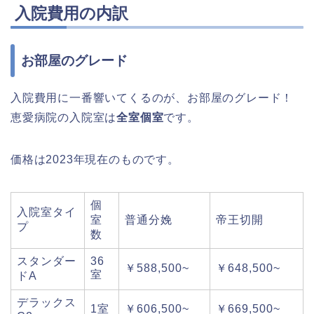
入院費用の内訳
お部屋のグレード
入院費用に一番響いてくるのが、お部屋のグレード！
恵愛病院の入院室は
全室個室
です。
価格は2023年現在のものです。
個
入院室タイ
室
普通分娩
帝王切開
プ
数
スタンダー
36
￥588,500~
￥648,500~
室
ドA
デラックス
1室
￥606,500~
￥669,500~