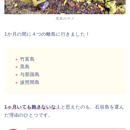
黒島のサメ
1か月の間に４つの離島に行きました！
竹富島
黒島
与那国島
波照間島
1ヶ月いても飽きないな！
と思えたのも、石垣島を選ん
だ理由のひとつです。