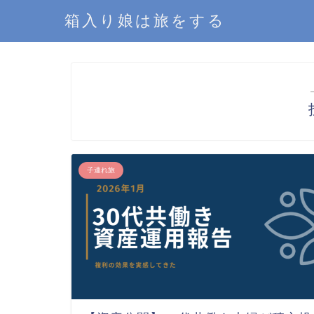
箱入り娘は旅をする
子連れ旅