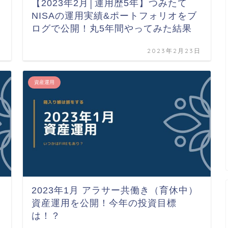
【2023年2月│運用歴5年】つみたて
NISAの運用実績&ポートフォリオをブ
ログで公開！丸5年間やってみた結果
日
2023年2月23日
資産運用
2023年1月 アラサー共働き（育休中）
資産運用を公開！今年の投資目標
は！？